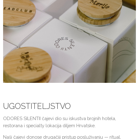
UGOSTITELJSTVO
ODORES SILENTII čajevi dio su iskustva brojnih hotela,
restorana i specialty lokacija diljem Hrvatske.
Naši čajevi donose drugačiji pristup posluživanju — ritual,