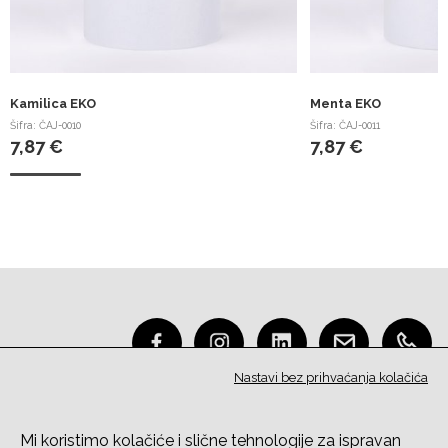
Kamilica EKO
Menta EKO
Šifra: ČAJ-0010
Šifra: ČAJ-0011
7,87 €
7,87 €
Nastavi bez prihvaćanja kolačića
O nama
Mi koristimo kolačiće i slične tehnologije za ispravan
Kontakt