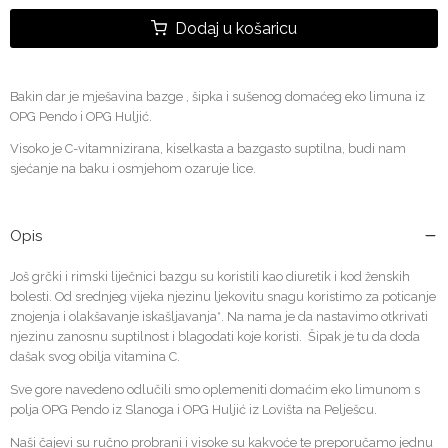
Dodaj u košaricu
Bakin dar je mješavina bazge , šipka i sušenog domaćeg eko limuna iz
OPG Pendo i OPG Huljić.
Visoko je C-vitamnizirana, kiselkasta a bazgasto suptilna, budi nam
sjećanje na baku i osmjehom ozaruje lice.
Opis
Još grčki i rimski liječnici bazgu su koristili kao diuretik i kod ženskih
bolesti. Od srednjeg vijeka njezinu ljekovitu snagu koristimo za poticanje
znojenja i olakšavanje iskašljavanja*. Na nama je da nastavimo otkrivati
njezinu zanosnu suptilnost i blagodati koje koristi.
Šipak je tu da doda
dašak svog obilja vitamina C.
Sve gore navedeno odlučili smo oplemeniti domaćim eko limunom s
polja OPG Pendo iz Slanoga i OPG Huljić iz Lovišta na Pelješcu.
Naši čajevi su ručno probrani i visoke su kakvoće te preporučamo jednu