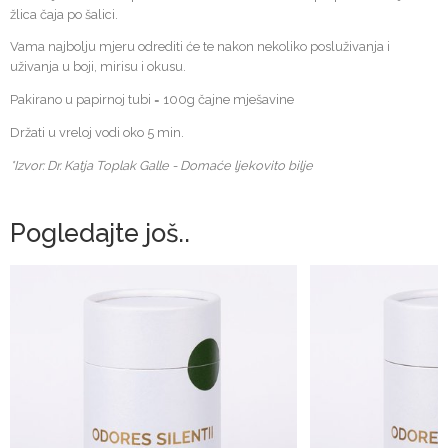
žlica čaja po šalici.
Vama najbolju mjeru odrediti će te nakon nekoliko posluživanja i
uživanja u boji, mirisu i okusu.
Pakirano u papirnoj tubi = 100g čajne mješavine
Držati u vreloj vodi oko 5 min.
*Izvor: Dr. Katja Toplak Galle - Domaće ljekovito bilje
Pogledajte još..