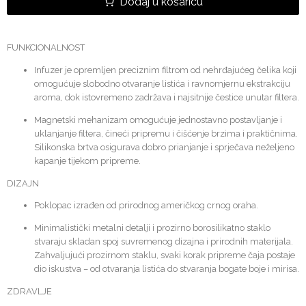
Dodaj u košaricu
FUNKCIONALNOST
Infuzer je opremljen preciznim filtrom od nehrđajućeg čelika koji
omogućuje slobodno otvaranje listića i ravnomjernu ekstrakciju
aroma, dok istovremeno zadržava i najsitnije čestice unutar filtera.
Magnetski mehanizam omogućuje jednostavno postavljanje i
uklanjanje filtera, čineći pripremu i čišćenje brzima i praktičnima.
Silikonska brtva osigurava dobro prianjanje i sprječava neželjeno
kapanje tijekom pripreme.
DIZAJN
Poklopac izrađen od prirodnog američkog crnog oraha.
Minimalistički metalni detalji i prozirno borosilikatno staklo
stvaraju skladan spoj suvremenog dizajna i prirodnih materijala.
Zahvaljujući prozirnom staklu, svaki korak pripreme čaja postaje
dio iskustva – od otvaranja listića do stvaranja bogate boje i mirisa.
ZDRAVLJE