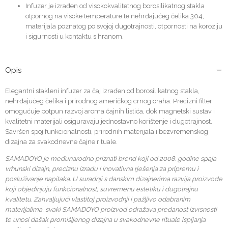
Infuzer je izrađen od visokokvalitetnog borosilikatnog stakla
otpornog na visoke temperature te nehrđajućeg čelika 304,
materijala poznatog po svojoj dugotrajnosti, otpornosti na koroziju
i sigurnosti u kontaktu s hranom.
Opis
Elegantni stakleni infuzer za čaj izrađen od borosilikatnog stakla,
nehrđajućeg čelika i prirodnog američkog crnog oraha. Precizni filter
omogućuje potpun razvoj aroma čajnih listića, dok magnetski sustav i
kvalitetni materijali osiguravaju jednostavno korištenje i dugotrajnost.
Savršen spoj funkcionalnosti, prirodnih materijala i bezvremenskog
dizajna za svakodnevne čajne rituale.
SAMADOYO je međunarodno priznati brend koji od 2008. godine spaja
vrhunski dizajn, preciznu izradu i inovativna rješenja za pripremu i
posluživanje napitaka. U suradnji s danskim dizajnerima razvija proizvode
koji objedinjuju funkcionalnost, suvremenu estetiku i dugotrajnu
kvalitetu. Zahvaljujući vlastitoj proizvodnji i pažljivo odabranim
materijalima, svaki SAMADOYO proizvod odražava predanost izvrsnosti
te unosi dašak promišljenog dizajna u svakodnevne rituale ispijanja