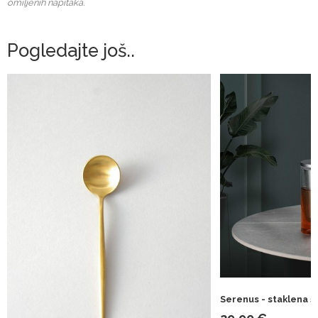
omiljenih napitaka.
Pogledajte još..
Serenus - staklena ša