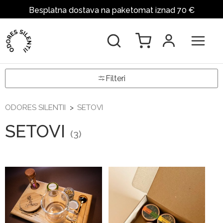
Besplatna dostava na paketomat iznad 70 €
Filteri
ODORES SILENTII
SETOVI
SETOVI
(3)