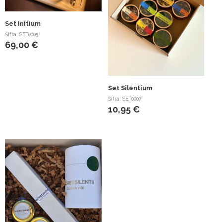
Set Initium
Šifra: SET0005
69,00 €
Set Silentium
Šifra: SET0007
10,95 €